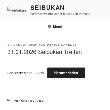
Zum
SEIBUKAN
Inhalt
nordrheinwestfälischer budo sport verband
springen
Menü
VERÖFFENTLICHT
31. JANUAR 2025
VON
DENISE KAPELLE
AM
31.01.2026 Seibukan Treffen
Herunterladen
Seibukantreffen-31.01.2026
KATEGORIEN
VERANSTALTUNG